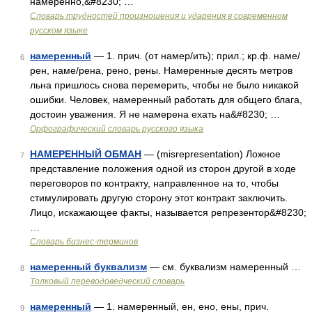
намеренно,&#8230; …
Словарь трудностей произношения и ударения в современном
русском языке
намеренный
— 1. прич. (от намер/ить); прил.; кр.ф. наме/
6
рен, наме/рена, рено, рены. Намеренные десять метров
льна пришлось снова перемерить, чтобы не было никакой
ошибки. Человек, намеренный работать для общего блага,
достоин уважения. Я не намерена ехать на&#8230; …
Орфографический словарь русского языка
НАМЕРЕННЫЙ ОБМАН
— (misrepresentation) Ложное
7
представление положения одной из сторон другой в ходе
переговоров по контракту, направленное на то, чтобы
стимулировать другую сторону этот контракт заключить.
Лицо, искажающее факты, называется репрезентор&#8230;
…
Словарь бизнес-терминов
намеренный буквализм
— см. буквализм намеренный …
8
Толковый переводоведческий словарь
намеренный
— 1. намеренный, ен, ено, ены, прич.
9