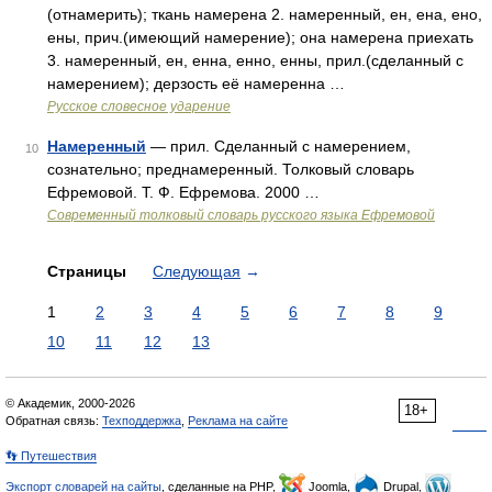
(отнамерить); ткань намерена 2. намеренный, ен, ена, ено,
ены, прич.(имеющий намерение); она намерена приехать
3. намеренный, ен, енна, енно, енны, прил.(сделанный с
намерением); дерзость её намеренна …
Русское словесное ударение
Намеренный
— прил. Сделанный с намерением,
10
сознательно; преднамеренный. Толковый словарь
Ефремовой. Т. Ф. Ефремова. 2000 …
Современный толковый словарь русского языка Ефремовой
Страницы
Следующая
→
1
2
3
4
5
6
7
8
9
10
11
12
13
© Академик, 2000-2026
18+
Обратная связь:
Техподдержка
,
Реклама на сайте
👣 Путешествия
Экспорт словарей на сайты
, сделанные на PHP,
Joomla,
Drupal,