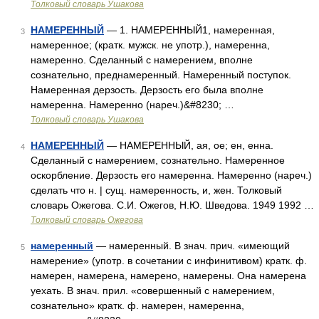
Толковый словарь Ушакова
НАМЕРЕННЫЙ
— 1. НАМЕРЕННЫЙ1, намеренная,
3
намеренное; (кратк. мужск. не употр.), намеренна,
намеренно. Сделанный с намерением, вполне
сознательно, преднамеренный. Намеренный поступок.
Намеренная дерзость. Дерзость его была вполне
намеренна. Намеренно (нареч.)&#8230; …
Толковый словарь Ушакова
НАМЕРЕННЫЙ
— НАМЕРЕННЫЙ, ая, ое; ен, енна.
4
Сделанный с намерением, сознательно. Намеренное
оскорбление. Дерзость его намеренна. Намеренно (нареч.)
сделать что н. | сущ. намеренность, и, жен. Толковый
словарь Ожегова. С.И. Ожегов, Н.Ю. Шведова. 1949 1992 …
Толковый словарь Ожегова
намеренный
— намеренный. В знач. прич. «имеющий
5
намерение» (употр. в сочетании с инфинитивом) кратк. ф.
намерен, намерена, намерено, намерены. Она намерена
уехать. В знач. прил. «совершенный с намерением,
сознательно» кратк. ф. намерен, намеренна,